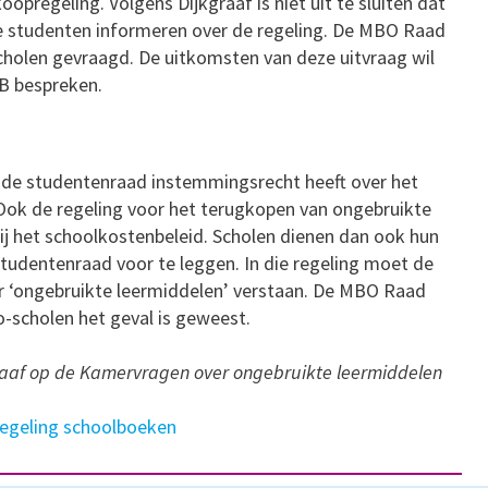
opregeling. Volgens Dijkgraaf is niet uit te sluiten dat
te studenten informeren over de regeling. De MBO Raad
cholen gevraagd. De uitkomsten van deze uitvraag wil
B bespreken.
at de studentenraad instemmingsrecht heeft over het
 Ook de regeling voor het terugkopen van ongebruikte
ij het schoolkostenbeleid. Scholen dienen dan ook hun
tudentenraad voor te leggen. In die regeling moet de
der ‘ongebruikte leermiddelen’ verstaan. De MBO Raad
o-scholen het geval is geweest.
raaf op de Kamervragen over ongebruikte leermiddelen
regeling schoolboeken