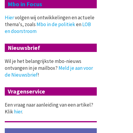
Mbo in Focus
Hier
volgen wij ontwikkelingen en actuele
thema's, zoals
Mbo in de politiek
en
LOB
en doorstroom
Nieuwsbrief
Wil je het belangrijkste mbo-nieuws
ontvangen in je mailbox?
Meld je aan voor
de Nieuwsbrief
!
Vragenservice
Een vraag naar aanleiding van een artikel?
Klik
hier
.