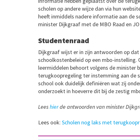
informatie hebben geplaatst over de terugko
scholen op andere wijze dan via hun websi
heeft inmiddels nadere informatie aan de s
minister Dijkgraaf met de MBO Raad en JO
Studentenraad
Dijkgraaf wijst er in zijn antwoorden op d
schoolkostenbeleid op een mbo-instelling.
leermiddelen behoort volgens de minister b
terugkoopregeling ter instemming aan de s
school ook duidelijk definiëren wat zij on
onderzoekt in hoeverre dit bij de zestig mb
Lees
hier
de antwoorden van minister Dijkg
Lees ook:
Scholen nog laks met terugkoop