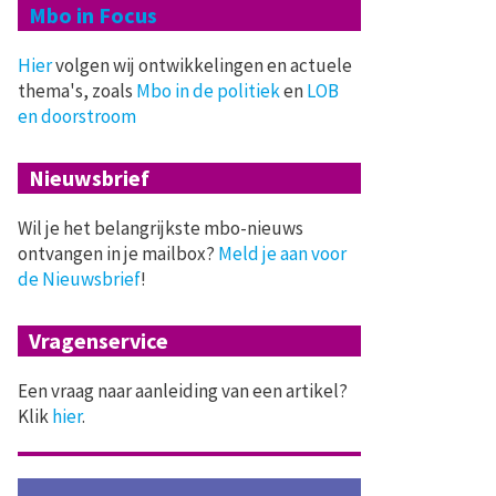
Mbo in Focus
Hier
volgen wij ontwikkelingen en actuele
thema's, zoals
Mbo in de politiek
en
LOB
en doorstroom
Nieuwsbrief
Wil je het belangrijkste mbo-nieuws
ontvangen in je mailbox?
Meld je aan voor
de Nieuwsbrief
!
Vragenservice
Een vraag naar aanleiding van een artikel?
Klik
hier
.