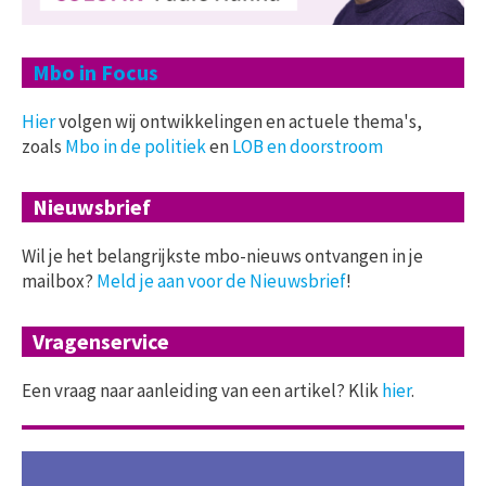
Mbo in Focus
Hier
volgen wij ontwikkelingen en actuele thema's,
zoals
Mbo in de politiek
en
LOB en doorstroom
Nieuwsbrief
Wil je het belangrijkste mbo-nieuws ontvangen in je
mailbox?
Meld je aan voor de Nieuwsbrief
!
Vragenservice
Een vraag naar aanleiding van een artikel? Klik
hier
.