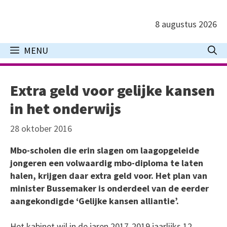
Ga
naar
8 augustus 2026
de
inhoud
MENU
Extra geld voor gelijke kansen
in het onderwijs
28 oktober 2016
Mbo-scholen die erin slagen om laagopgeleide
jongeren een volwaardig mbo-diploma te laten
halen, krijgen daar extra geld voor. Het plan van
minister Bussemaker is onderdeel van de eerder
aangekondigde ‘Gelijke kansen alliantie’.
Het kabinet wil in de jaren 2017-2019 jaarlijks 12