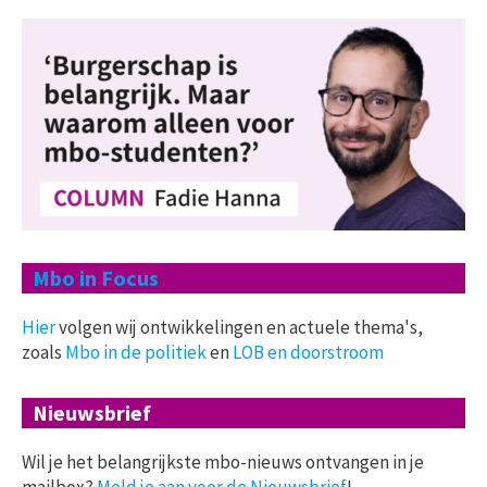
Mbo in Focus
Hier
volgen wij ontwikkelingen en actuele thema's,
zoals
Mbo in de politiek
en
LOB en doorstroom
Nieuwsbrief
Wil je het belangrijkste mbo-nieuws ontvangen in je
mailbox?
Meld je aan voor de Nieuwsbrief
!