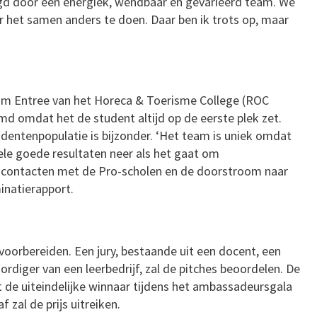
d door een energiek, wendbaar en gevarieerd team. We
 het samen anders te doen. Daar ben ik trots op, maar
m Entree van het Horeca & Toerisme College (ROC
 omdat het de student altijd op de eerste plek zet.
dentenpopulatie is bijzonder. ‘Het team is uniek omdat
ele goede resultaten neer als het gaat om
e contacten met de Pro-scholen en de doorstroom naar
inatierapport.
oorbereiden. Een jury, bestaande uit een docent, een
diger van een leerbedrijf, zal de pitches beoordelen. De
t de uiteindelijke winnaar tijdens het ambassadeursgala
 zal de prijs uitreiken.