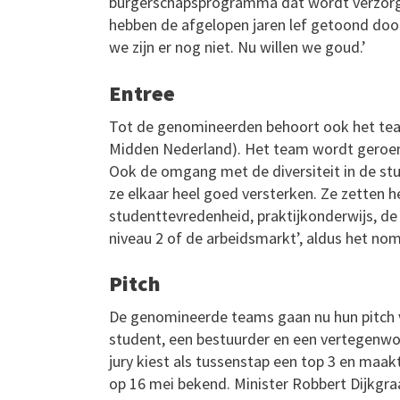
burgerschapsprogramma dat wordt verzorg
hebben de afgelopen jaren lef getoond door
we zijn er nog niet. Nu willen we goud.’
Entree
Tot de genomineerden behoort ook het tea
Midden Nederland). Het team wordt geroemd
Ook de omgang met de diversiteit in de stu
ze elkaar heel goed versterken. Ze zetten h
studenttevredenheid, praktijkonderwijs, d
niveau 2 of de arbeidsmarkt’, aldus het nom
Pitch
De genomineerde teams gaan nu hun pitch v
student, een bestuurder en een vertegenwoor
jury kiest als tussenstap een top 3 en maak
op 16 mei bekend. Minister Robbert Dijkgraaf