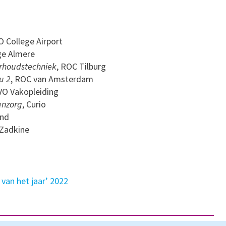
O College Airport
ge Almere
erhoudstechniek
, ROC Tilburg
u 2
, ROC van Amsterdam
SVO Vakopleiding
enzorg
, Curio
and
 Zadkine
van het jaar’ 2022