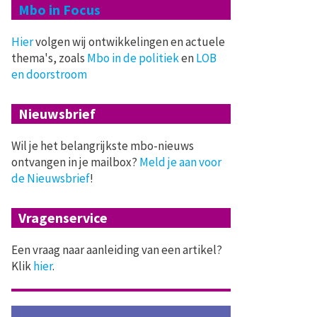
Mbo in Focus
Hier
volgen wij ontwikkelingen en actuele
thema's, zoals
Mbo in de politiek
en
LOB
en doorstroom
Nieuwsbrief
Wil je het belangrijkste mbo-nieuws
ontvangen in je mailbox?
Meld je aan voor
de Nieuwsbrief
!
Vragenservice
Een vraag naar aanleiding van een artikel?
Klik
hier
.