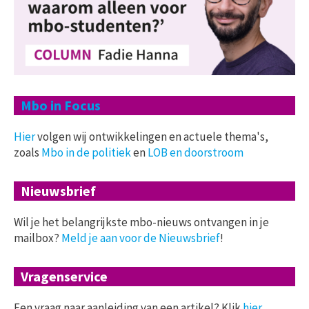
Mbo in Focus
Hier
volgen wij ontwikkelingen en actuele thema's,
zoals
Mbo in de politiek
en
LOB en doorstroom
Nieuwsbrief
Wil je het belangrijkste mbo-nieuws ontvangen in je
mailbox?
Meld je aan voor de Nieuwsbrief
!
Vragenservice
Een vraag naar aanleiding van een artikel? Klik
hier
.