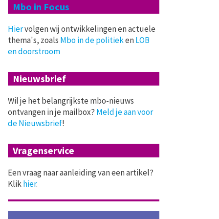
Mbo in Focus
Hier
volgen wij ontwikkelingen en actuele
thema's, zoals
Mbo in de politiek
en
LOB
en doorstroom
Nieuwsbrief
Wil je het belangrijkste mbo-nieuws
ontvangen in je mailbox?
Meld je aan voor
de Nieuwsbrief
!
Vragenservice
Een vraag naar aanleiding van een artikel?
Klik
hier
.