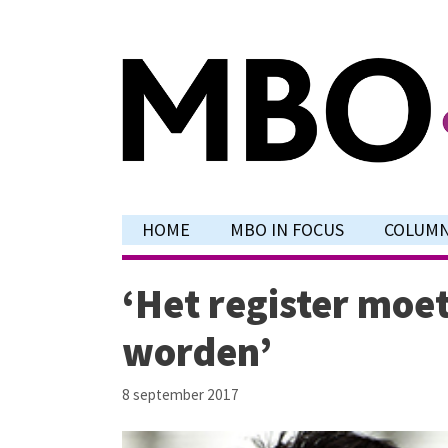
Ga
naar
de
inhoud
HOME
MBO IN FOCUS
COLUM
‘Het register moe
worden’
8 september 2017