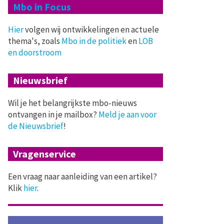
Mbo in Focus
Hier
volgen wij ontwikkelingen en actuele
thema's, zoals
Mbo in de politiek
en
LOB
en doorstroom
Nieuwsbrief
Wil je het belangrijkste mbo-nieuws
ontvangen in je mailbox?
Meld je aan voor
de Nieuwsbrief
!
Vragenservice
Een vraag naar aanleiding van een artikel?
Klik
hier
.