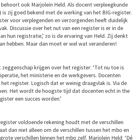
 behoort ook Marjolein Held. Als docent verpleegkunde
 is zij goed bekend met de werking van het BIG-register.
ster voor verplegenden en verzorgenden heeft duidelijk
ak. Discussie over het nut van een register is er in de
n hun registratie,’ zo is de ervaring van Held. Zij denkt
 kan hebben. Maar dan moet er wel wat veranderen!
t zeggenschap krijgen over het register: ‘Tot nu toe is
öperatie, het ministerie en de werkgevers. Docenten
et register. Logisch dat er weinig draagvlak is. Via de
en. Het wordt de hoogste tijd dat docenten echt in the
gister een succes worden.’
nregister voldoende rekening houdt met de verschillen
aat dan niet alleen om de verschillen tussen het mbo en
ote verschillen binnen het mbo zelf. Marjolein Held: ‘Dé