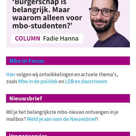
Mbo in Focus
Hier
volgen wij ontwikkelingen en actuele thema's,
zoals
Mbo in de politiek
en
LOB en doorstroom
Nieuwsbrief
Wil je het belangrijkste mbo-nieuws ontvangen in je
mailbox?
Meld je aan voor de Nieuwsbrief
!
Vragenservice