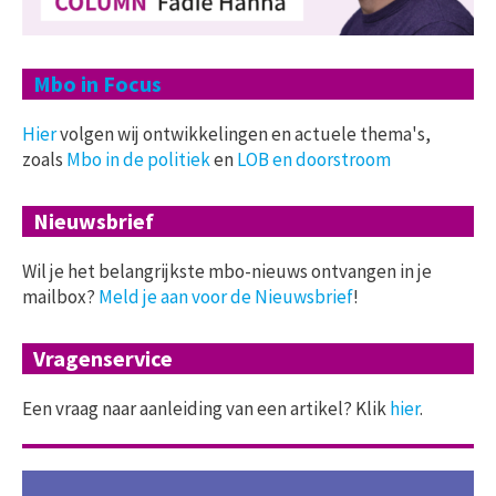
Mbo in Focus
Hier
volgen wij ontwikkelingen en actuele thema's,
zoals
Mbo in de politiek
en
LOB en doorstroom
Nieuwsbrief
Wil je het belangrijkste mbo-nieuws ontvangen in je
mailbox?
Meld je aan voor de Nieuwsbrief
!
Vragenservice
Een vraag naar aanleiding van een artikel? Klik
hier
.