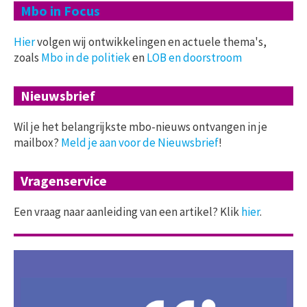
Mbo in Focus
Hier
volgen wij ontwikkelingen en actuele thema's,
zoals
Mbo in de politiek
en
LOB en doorstroom
Nieuwsbrief
Wil je het belangrijkste mbo-nieuws ontvangen in je
mailbox?
Meld je aan voor de Nieuwsbrief
!
Vragenservice
Een vraag naar aanleiding van een artikel? Klik
hier
.