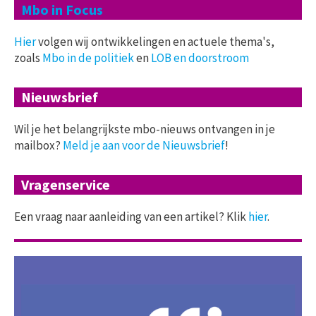
Mbo in Focus
Hier
volgen wij ontwikkelingen en actuele thema's,
zoals
Mbo in de politiek
en
LOB en doorstroom
Nieuwsbrief
Wil je het belangrijkste mbo-nieuws ontvangen in je
mailbox?
Meld je aan voor de Nieuwsbrief
!
Vragenservice
Een vraag naar aanleiding van een artikel? Klik
hier
.