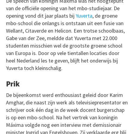
De speech van koningin Máxima was het hoogtepunt
van de officiële opening van het mbo-studiejaar. De
opening vond dit jaar plaats bij
Yuverta
, de groene
mbo-school die onlangs is ontstaan uit een fusie van
Wellant, Citaverde en Helicon. Een trotse schoolbaas,
Gabe van der Zee, meldde dat Yuverta met 22.000
studenten misschien wel de grootste groene school
van Europa is. Door op vele tientallen locaties door
heel Nederland les te geven, blijft het onderwijs bij
Yuverta toch kleinschalig.
Prik
De bijeenkomst werd enthousiast geleid door Karim
Amghar, die naast zijn werk als televisiepresentator en
schrijver ook één dag in de week docent burgerschap
is op een mbo-school. Na het vertrek van koningin
Máxima volgde nog een interview met demissionair
minister Ingrid van Engelshoven. Zij verklaarde erg blij