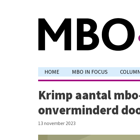
Ga
naar
de
inhoud
HOME
MBO IN FOCUS
COLUM
Krimp aantal mbo
onverminderd do
13 november 2023