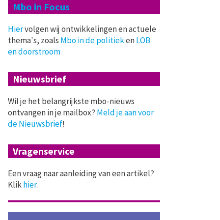
Mbo in Focus
Hier
volgen wij ontwikkelingen en actuele
thema's, zoals
Mbo in de politiek
en
LOB
en doorstroom
Nieuwsbrief
Wil je het belangrijkste mbo-nieuws
ontvangen in je mailbox?
Meld je aan voor
de Nieuwsbrief
!
Vragenservice
Een vraag naar aanleiding van een artikel?
Klik
hier
.