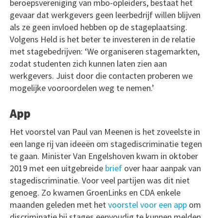
beroepsvereniging van mbo-opleiders, bestaat het
gevaar dat werkgevers geen leerbedrijf willen blijven
als ze geen invloed hebben op de stageplaatsing.
Volgens Held is het beter te investeren in de relatie
met stagebedrijven: ‘We organiseren stagemarkten,
zodat studenten zich kunnen laten zien aan
werkgevers. Juist door die contacten proberen we
mogelijke vooroordelen weg te nemen.’
App
Het voorstel van Paul van Meenen is het zoveelste in
een lange rij van ideeën om stagediscriminatie tegen
te gaan. Minister Van Engelshoven kwam in oktober
2019 met een uitgebreide
brief
over haar aanpak van
stagediscriminatie. Voor veel partijen was dit niet
genoeg. Zo kwamen GroenLinks en CDA enkele
maanden geleden met het
voorstel voor een app
om
discriminatie bij stages eenvoudig te kunnen melden.