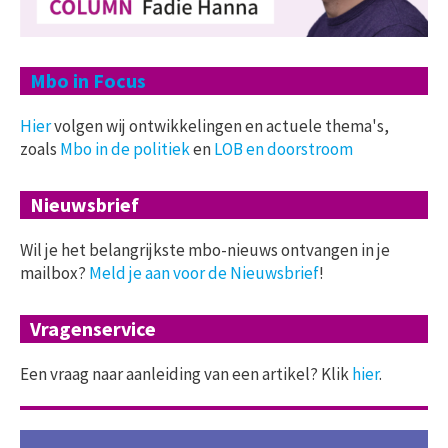
Mbo in Focus
Hier
volgen wij ontwikkelingen en actuele thema's,
zoals
Mbo in de politiek
en
LOB en doorstroom
Nieuwsbrief
Wil je het belangrijkste mbo-nieuws ontvangen in je
mailbox?
Meld je aan voor de Nieuwsbrief
!
Vragenservice
Een vraag naar aanleiding van een artikel? Klik
hier
.