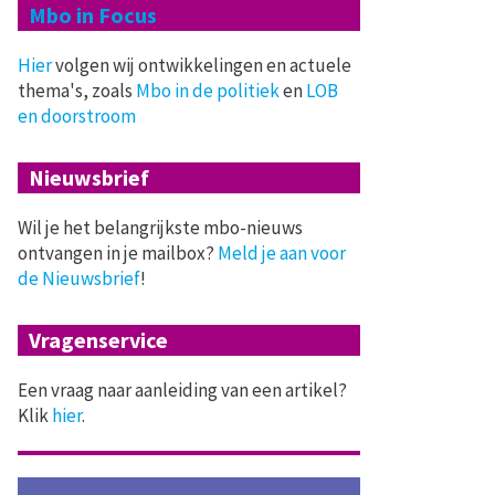
Mbo in Focus
Hier
volgen wij ontwikkelingen en actuele
thema's, zoals
Mbo in de politiek
en
LOB
en doorstroom
Nieuwsbrief
Wil je het belangrijkste mbo-nieuws
ontvangen in je mailbox?
Meld je aan voor
de Nieuwsbrief
!
Vragenservice
Een vraag naar aanleiding van een artikel?
Klik
hier
.