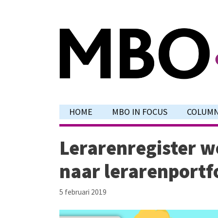
Ga
naar
de
inhoud
HOME
MBO IN FOCUS
COLUM
Lerarenregister w
naar lerarenportf
5 februari 2019