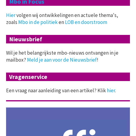
Mbo in Focus
Hier
volgen wij ontwikkelingen en actuele thema's,
zoals
Mbo in de politiek
en
LOB en doorstroom
Nieuwsbrief
Wil je het belangrijkste mbo-nieuws ontvangen in je
mailbox?
Meld je aan voor de Nieuwsbrief
!
Vragenservice
Een vraag naar aanleiding van een artikel? Klik
hier
.