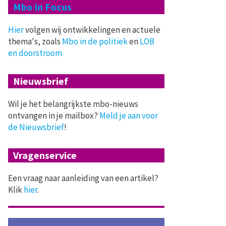
Mbo in Focus
Hier
volgen wij ontwikkelingen en actuele
thema's, zoals
Mbo in de politiek
en
LOB
en doorstroom
Nieuwsbrief
Wil je het belangrijkste mbo-nieuws
ontvangen in je mailbox?
Meld je aan voor
de Nieuwsbrief
!
Vragenservice
Een vraag naar aanleiding van een artikel?
Klik
hier
.