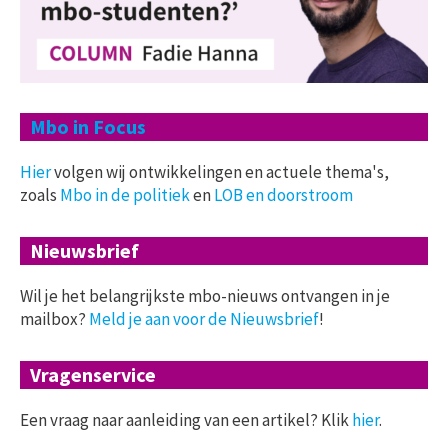
Mbo in Focus
Hier
volgen wij ontwikkelingen en actuele thema's,
zoals
Mbo in de politiek
en
LOB en doorstroom
Nieuwsbrief
Wil je het belangrijkste mbo-nieuws ontvangen in je
mailbox?
Meld je aan voor de Nieuwsbrief
!
Vragenservice
Een vraag naar aanleiding van een artikel? Klik
hier
.