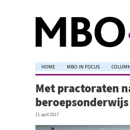
Ga
naar
de
inhoud
HOME
MBO IN FOCUS
COLUM
Met practoraten n
beroepsonderwijs
11 april 2017