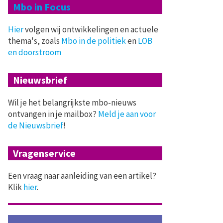
Mbo in Focus
Hier
volgen wij ontwikkelingen en actuele
thema's, zoals
Mbo in de politiek
en
LOB
en doorstroom
Nieuwsbrief
Wil je het belangrijkste mbo-nieuws
ontvangen in je mailbox?
Meld je aan voor
de Nieuwsbrief
!
Vragenservice
Een vraag naar aanleiding van een artikel?
Klik
hier
.