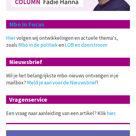
Mbo in Focus
Hier
volgen wij ontwikkelingen en actuele thema's,
zoals
Mbo in de politiek
en
LOB en doorstroom
Nieuwsbrief
Wil je het belangrijkste mbo-nieuws ontvangen in je
mailbox?
Meld je aan voor de Nieuwsbrief
!
Vragenservice
Een vraag naar aanleiding van een artikel? Klik
hier
.