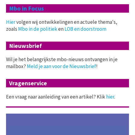
Mbo in Focus
Hier
volgen wij ontwikkelingen en actuele thema's,
zoals
Mbo in de politiek
en
LOB en doorstroom
Nieuwsbrief
Wil je het belangrijkste mbo-nieuws ontvangen in je
mailbox?
Meld je aan voor de Nieuwsbrief
!
Vragenservice
Een vraag naar aanleiding van een artikel? Klik
hier
.