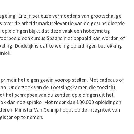
egeling. Er zijn serieuze vermoedens van grootschalige
els over de arbeidsmarktrelevantie van de gesubsidieerde
n opleidingen blijkt dat deze vaak een hobbymatig
bijvoorbeeld een cursus Spaans niet bepaald kan worden of
eling. Duidelijk is dat te weinig opleidingen betrekking
hniek.
die primair het eigen gewin voorop stellen. Met cadeaus of
n aan. Onderzoek van de Toetsingskamer, die toezicht
tot het schrappen van duizenden opleidingen uit het
ter ook dan nog sprake. Met meer dan 100.000 opleidingen
deren. Minister Van Gennip hoopt op de integriteit van
egister op te nemen.