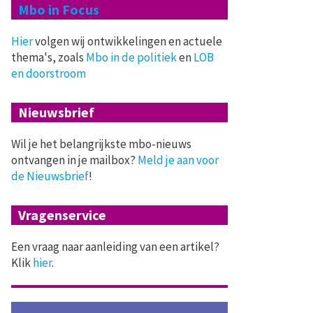
Mbo in Focus
Hier
volgen wij ontwikkelingen en actuele
thema's, zoals
Mbo in de politiek
en
LOB
en doorstroom
Nieuwsbrief
Wil je het belangrijkste mbo-nieuws
ontvangen in je mailbox?
Meld je aan voor
de Nieuwsbrief
!
Vragenservice
Een vraag naar aanleiding van een artikel?
Klik
hier
.