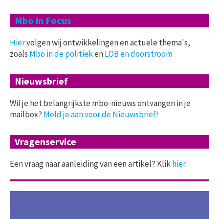
Mbo in Focus
Hier
volgen wij ontwikkelingen en actuele thema's,
zoals
Mbo in de politiek
en
LOB en doorstroom
Nieuwsbrief
Wil je het belangrijkste mbo-nieuws ontvangen in je
mailbox?
Meld je aan voor de Nieuwsbrief
!
Vragenservice
Een vraag naar aanleiding van een artikel? Klik
hier
.