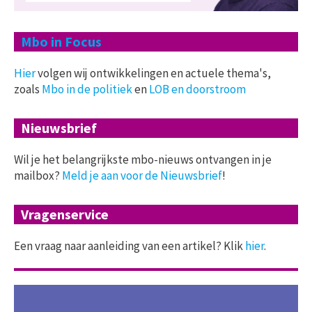
Mbo in Focus
Hier
volgen wij ontwikkelingen en actuele thema's,
zoals
Mbo in de politiek
en
LOB en doorstroom
Nieuwsbrief
Wil je het belangrijkste mbo-nieuws ontvangen in je
mailbox?
Meld je aan voor de Nieuwsbrief
!
Vragenservice
Een vraag naar aanleiding van een artikel? Klik
hier
.