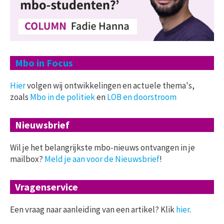
Mbo in Focus
Hier
volgen wij ontwikkelingen en actuele thema's,
zoals
Mbo in de politiek
en
LOB en doorstroom
Nieuwsbrief
Wil je het belangrijkste mbo-nieuws ontvangen in je
mailbox?
Meld je aan voor de Nieuwsbrief
!
Vragenservice
Een vraag naar aanleiding van een artikel? Klik
hier
.