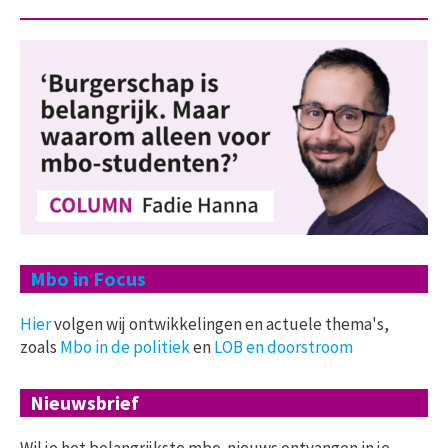
Mbo in Focus
Hier
volgen wij ontwikkelingen en actuele thema's,
zoals
Mbo in de politiek
en
LOB en doorstroom
Nieuwsbrief
Wil je het belangrijkste mbo-nieuws ontvangen in je