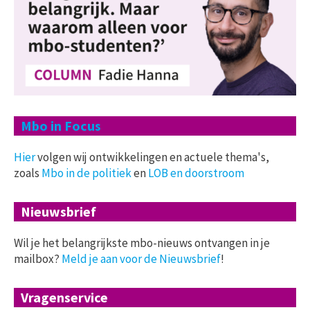
Mbo in Focus
Hier
volgen wij ontwikkelingen en actuele thema's,
zoals
Mbo in de politiek
en
LOB en doorstroom
Nieuwsbrief
Wil je het belangrijkste mbo-nieuws ontvangen in je
mailbox?
Meld je aan voor de Nieuwsbrief
!
Vragenservice