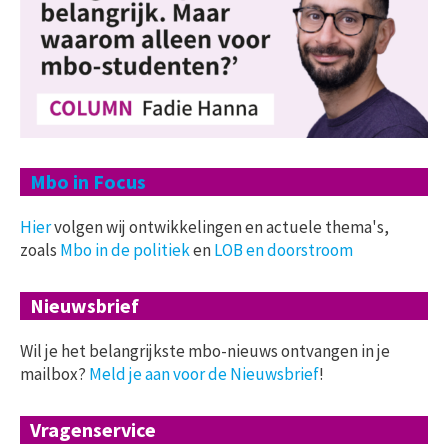
Mbo in Focus
Hier
volgen wij ontwikkelingen en actuele thema's,
zoals
Mbo in de politiek
en
LOB en doorstroom
Nieuwsbrief
Wil je het belangrijkste mbo-nieuws ontvangen in je
mailbox?
Meld je aan voor de Nieuwsbrief
!
Vragenservice