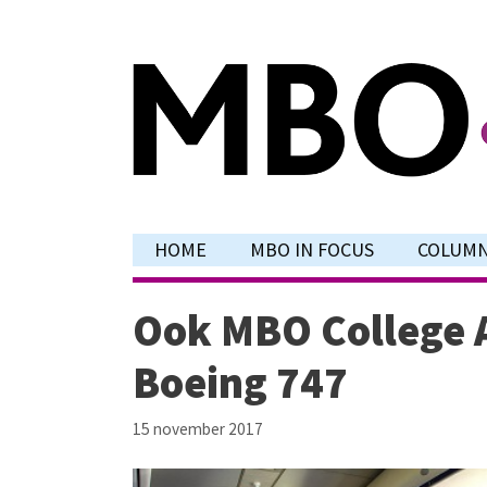
Ga
naar
de
inhoud
HOME
MBO IN FOCUS
COLUM
Ook MBO College Ai
Boeing 747
15 november 2017