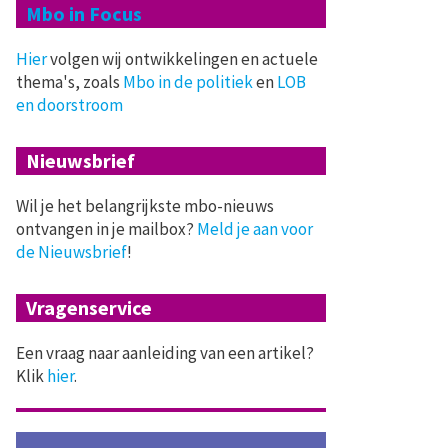
Mbo in Focus
Hier
volgen wij ontwikkelingen en actuele
thema's, zoals
Mbo in de politiek
en
LOB
en doorstroom
Nieuwsbrief
Wil je het belangrijkste mbo-nieuws
ontvangen in je mailbox?
Meld je aan voor
de Nieuwsbrief
!
Vragenservice
Een vraag naar aanleiding van een artikel?
Klik
hier
.