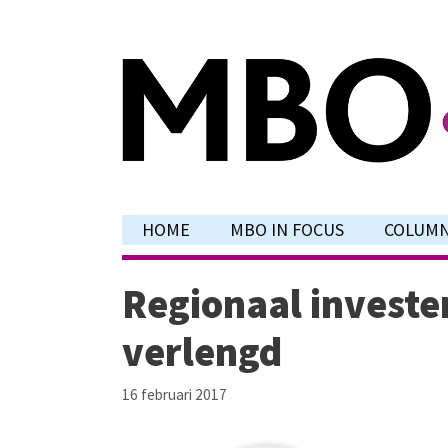
Ga
naar
de
inhoud
HOME
MBO IN FOCUS
COLUM
Regionaal investe
verlengd
16 februari 2017