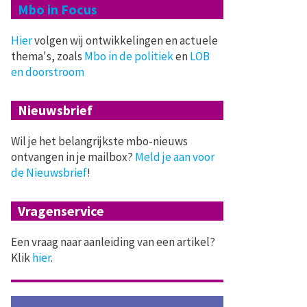
Mbo in Focus
Hier
volgen wij ontwikkelingen en actuele
thema's, zoals
Mbo in de politiek
en
LOB
en doorstroom
Nieuwsbrief
Wil je het belangrijkste mbo-nieuws
ontvangen in je mailbox?
Meld je aan voor
de Nieuwsbrief
!
Vragenservice
Een vraag naar aanleiding van een artikel?
Klik
hier
.