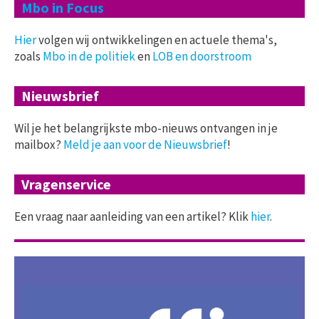
Mbo in Focus
Hier
volgen wij ontwikkelingen en actuele thema's,
zoals
Mbo in de politiek
en
LOB en doorstroom
Nieuwsbrief
Wil je het belangrijkste mbo-nieuws ontvangen in je
mailbox?
Meld je aan voor de Nieuwsbrief
!
Vragenservice
Een vraag naar aanleiding van een artikel? Klik
hier
.