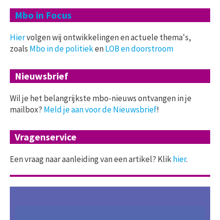
Mbo in Focus
Hier
volgen wij ontwikkelingen en actuele thema's,
zoals
Mbo in de politiek
en
LOB en doorstroom
Nieuwsbrief
Wil je het belangrijkste mbo-nieuws ontvangen in je
mailbox?
Meld je aan voor de Nieuwsbrief
!
Vragenservice
Een vraag naar aanleiding van een artikel? Klik
hier
.