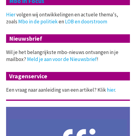
Mbo in Focus
Hier
volgen wij ontwikkelingen en actuele thema's,
zoals
Mbo in de politiek
en
LOB en doorstroom
Nieuwsbrief
Wil je het belangrijkste mbo-nieuws ontvangen in je
mailbox?
Meld je aan voor de Nieuwsbrief
!
Vragenservice
Een vraag naar aanleiding van een artikel? Klik
hier
.