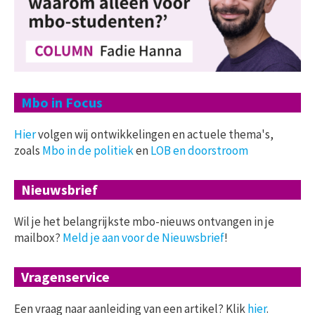
Mbo in Focus
Hier
volgen wij ontwikkelingen en actuele thema's,
zoals
Mbo in de politiek
en
LOB en doorstroom
Nieuwsbrief
Wil je het belangrijkste mbo-nieuws ontvangen in je
mailbox?
Meld je aan voor de Nieuwsbrief
!
Vragenservice
Een vraag naar aanleiding van een artikel? Klik
hier
.