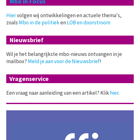
Mbo in Focus
Hier
volgen wij ontwikkelingen en actuele thema's,
zoals
Mbo in de politiek
en
LOB en doorstroom
Nieuwsbrief
Wil je het belangrijkste mbo-nieuws ontvangen in je
mailbox?
Meld je aan voor de Nieuwsbrief
!
Vragenservice
Een vraag naar aanleiding van een artikel? Klik
hier
.