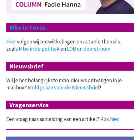
Mbo in Focus
Hier
volgen wij ontwikkelingen en actuele thema's,
zoals
Mbo in de politiek
en
LOB en doorstroom
Nieuwsbrief
Wil je het belangrijkste mbo-nieuws ontvangen in je
mailbox?
Meld je aan voor de Nieuwsbrief
!
Vragenservice
Een vraag naar aanleiding van een artikel? Klik
hier
.