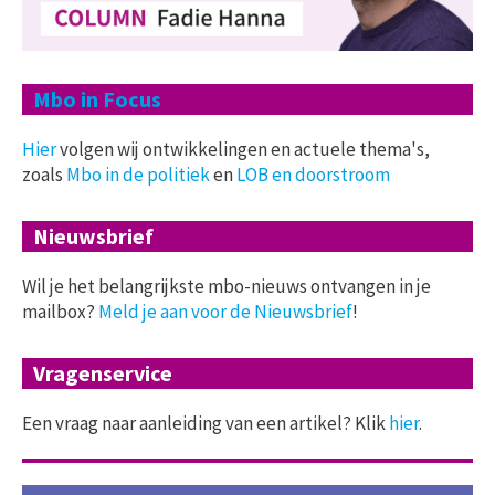
Mbo in Focus
Hier
volgen wij ontwikkelingen en actuele thema's,
zoals
Mbo in de politiek
en
LOB en doorstroom
Nieuwsbrief
Wil je het belangrijkste mbo-nieuws ontvangen in je
mailbox?
Meld je aan voor de Nieuwsbrief
!
Vragenservice
Een vraag naar aanleiding van een artikel? Klik
hier
.