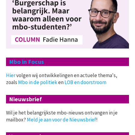
Mbo in Focus
Hier
volgen wij ontwikkelingen en actuele thema's,
zoals
Mbo in de politiek
en
LOB en doorstroom
Nieuwsbrief
Wil je het belangrijkste mbo-nieuws ontvangen in je
mailbox?
Meld je aan voor de Nieuwsbrief
!