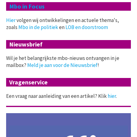
Mbo in Focus
Hier
volgen wij ontwikkelingen en actuele thema's,
zoals
Mbo in de politiek
en
LOB en doorstroom
Nieuwsbrief
Wil je het belangrijkste mbo-nieuws ontvangen in je
mailbox?
Meld je aan voor de Nieuwsbrief
!
Vragenservice
Een vraag naar aanleiding van een artikel? Klik
hier
.