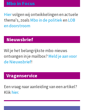
Mbo in Focus
Hier
volgen wij ontwikkelingen en actuele
thema's, zoals
Mbo in de politiek
en
LOB
en doorstroom
Nieuwsbrief
Wil je het belangrijkste mbo-nieuws
ontvangen in je mailbox?
Meld je aan voor
de Nieuwsbrief
!
Vragenservice
Een vraag naar aanleiding van een artikel?
Klik
hier
.