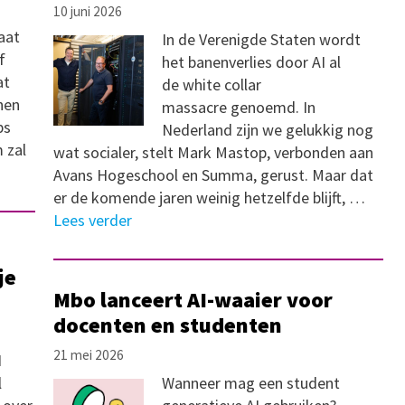
10 juni 2026
aat
In de Verenigde Staten wordt
f
het banenverlies door AI al
at
de white collar
nen
massacre genoemd. In
bs
Nederland zijn we gelukkig nog
 zal
wat socialer, stelt Mark Mastop, verbonden aan
Avans Hogeschool en Summa, gerust. Maar dat
er de komende jaren weinig hetzelfde blijft, …
Lees verder
je
Mbo lanceert AI-waaier voor
docenten en studenten
21 mei 2026
I
l
Wanneer mag een student