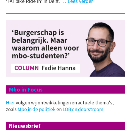
‘FATbike Ride In’ in Delft. …
Lees verder
Mbo in Focus
Hier
volgen wij ontwikkelingen en actuele thema's,
zoals
Mbo in de politiek
en
LOB en doorstroom
Nieuwsbrief