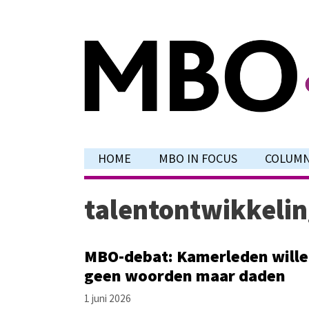
Ga
naar
de
inhoud
HOME
MBO IN FOCUS
COLUM
talentontwikkeli
MBO-debat: Kamerleden will
geen woorden maar daden
1 juni 2026