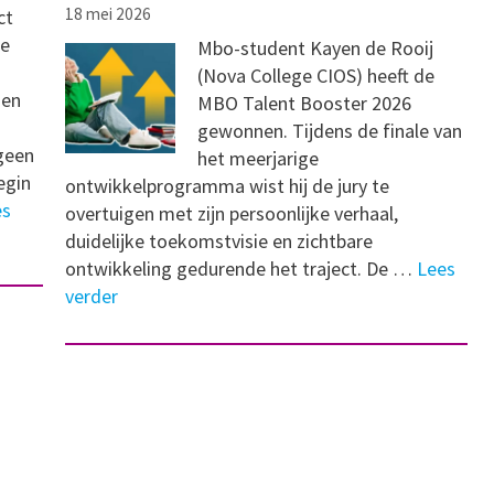
18 mei 2026
ct
de
Mbo-student Kayen de Rooij
(Nova College CIOS) heeft de
nen
MBO Talent Booster 2026
gewonnen. Tijdens de finale van
geen
het meerjarige
egin
ontwikkelprogramma wist hij de jury te
es
overtuigen met zijn persoonlijke verhaal,
duidelijke toekomstvisie en zichtbare
ontwikkeling gedurende het traject. De …
Lees
verder