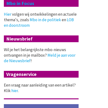
Mbo in Focus
Hier
volgen wij ontwikkelingen en actuele
thema's, zoals
Mbo in de politiek
en
LOB
en doorstroom
Nieuwsbrief
Wil je het belangrijkste mbo-nieuws
ontvangen in je mailbox?
Meld je aan voor
de Nieuwsbrief
!
Vragenservice
Een vraag naar aanleiding van een artikel?
Klik
hier
.