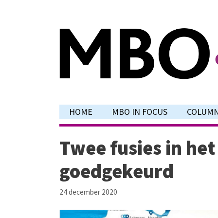
Ga
naar
de
inhoud
HOME
MBO IN FOCUS
COLUM
Twee fusies in he
goedgekeurd
24 december 2020