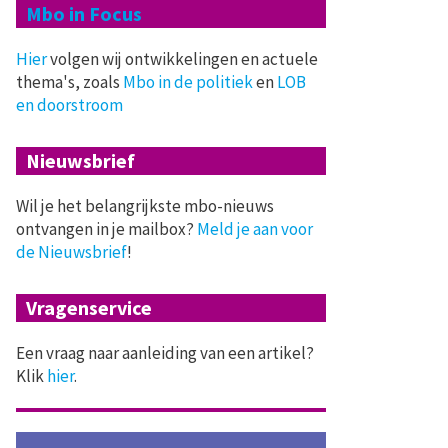
Mbo in Focus
Hier
volgen wij ontwikkelingen en actuele
thema's, zoals
Mbo in de politiek
en
LOB
en doorstroom
Nieuwsbrief
Wil je het belangrijkste mbo-nieuws
ontvangen in je mailbox?
Meld je aan voor
de Nieuwsbrief
!
Vragenservice
Een vraag naar aanleiding van een artikel?
Klik
hier
.