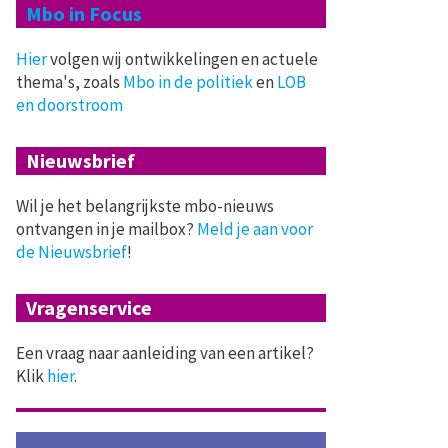
Mbo in Focus
Hier
volgen wij ontwikkelingen en actuele
thema's, zoals
Mbo in de politiek
en
LOB
en doorstroom
Nieuwsbrief
Wil je het belangrijkste mbo-nieuws
ontvangen in je mailbox?
Meld je aan voor
de Nieuwsbrief
!
Vragenservice
Een vraag naar aanleiding van een artikel?
Klik
hier
.