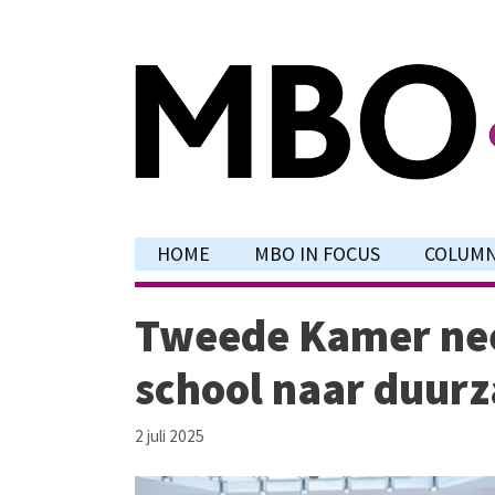
Ga
naar
de
inhoud
HOME
MBO IN FOCUS
COLUM
Tweede Kamer nee
school naar duur
2 juli 2025