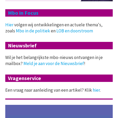
Mbo in Focus
Hier
volgen wij ontwikkelingen en actuele thema's,
zoals
Mbo in de politiek
en
LOB en doorstroom
Nieuwsbrief
Wil je het belangrijkste mbo-nieuws ontvangen in je
mailbox?
Meld je aan voor de Nieuwsbrief
!
Vragenservice
Een vraag naar aanleiding van een artikel? Klik
hier
.