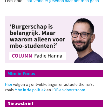
Lees ook:
‘Laat vmbo’er gewoon naar het mbo gaan’
Mbo in Focus
Hier
volgen wij ontwikkelingen en actuele thema's,
zoals
Mbo in de politiek
en
LOB en doorstroom
Nieuwsbrief