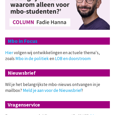
Mbo in Focus
Hier
volgen wij ontwikkelingen en actuele thema's,
zoals
Mbo in de politiek
en
LOB en doorstroom
Nieuwsbrief
Wil je het belangrijkste mbo-nieuws ontvangen in je
mailbox?
Meld je aan voor de Nieuwsbrief
!
Vragenservice