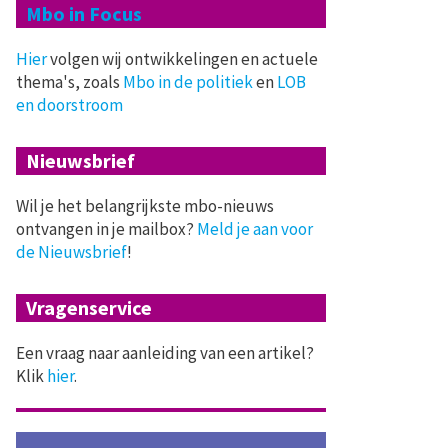
Mbo in Focus
Hier
volgen wij ontwikkelingen en actuele
thema's, zoals
Mbo in de politiek
en
LOB
en doorstroom
Nieuwsbrief
Wil je het belangrijkste mbo-nieuws
ontvangen in je mailbox?
Meld je aan voor
de Nieuwsbrief
!
Vragenservice
Een vraag naar aanleiding van een artikel?
Klik
hier
.