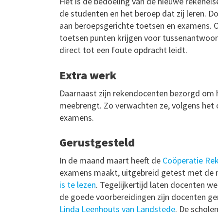
Het is de bedoeling van de nieuwe rekeneis
de studenten en het beroep dat zij leren.
aan beroepsgerichte toetsen en examens. O
toetsen punten krijgen voor tussenantwoor
direct tot een foute opdracht leidt.
Extra werk
Daarnaast zijn rekendocenten bezorgd om h
meebrengt. Zo verwachten ze, volgens het o
examens.
Gerustgesteld
In de maand maart heeft de
Coöperatie R
examens maakt, uitgebreid getest met de n
is te lezen
. Tegelijkertijd laten docenten 
de goede voorbereidingen zijn docenten ge
Linda Leenhouts van Landstede
. De schole